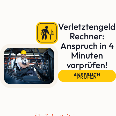
Verletztengeld
Rechner:
Anspruch in 4
Minuten
vorprüfen!
ANSPRUCH
PRÜFEN