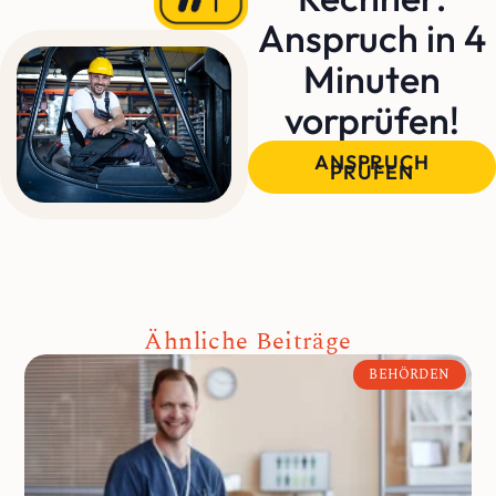
Anspruch in 4
Minuten
vorprüfen!
ANSPRUCH
PRÜFEN
Ähnliche Beiträge
BEHÖRDEN